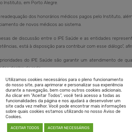
 Instituto, em Porto Alegre.
 readequação dos honorários médicos pagos pelo Instituto, alé
ciamento de novos médicos ao sistema.
mesas de discussão entre o IPE Saúde e as entidades represent
ncias, está à disposição para contribuir com esse diálogo”, afi
prioridades do IPE Saúde são garantir um atendimento de qua
ados dentro da rede.
Utilizamos cookies necessários para o pleno funcionamento
 Saúde, Antonio Quinto Neto, entregou às entidades médicas
do nosso site, para aprimorar e personalizar sua experiência
as pelo IPE Saúde aos médicos e assegurados.
durante a navegação, bem como outros cookies adicionais.
Ao clicar em "Aceitar Todos", você terá acesso a todas as
funcionalidades da página e nos ajudará a desenvolver um
site cada vez melhor. Você pode encontrar mais informações
sobre quais cookies estamos utilizando no nosso Aviso de
Cookies.
ACEITAR TODOS
ACEITAR NECESSÁRIOS