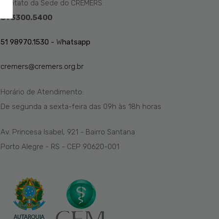
Contato da Sede do CREMERS:
51 3300.5400
51 98970.1530 -
W
hatsapp
cremers@cremers.org.br
Horário de Atendimento:
De segunda a sexta-feira das
09h
às 1
8
h
horas
Av. Princesa Isabel, 921 - Bairro Santana
Porto Alegre - RS - CEP 90620-001