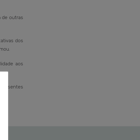
m de outras
ativas dos
rmou.
lidade aos
 presentes