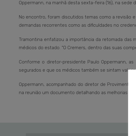
Oppermann, na manhã desta sexta-feira (16), na sede do
No encontro, foram discutidos temas como a revisão e
demandas recorrentes como as dificuldades no creden
Tramontina enfatizou a importância da retomada das 
médicos do estado. “O Cremers, dentro das suas competê
Conforme o diretor-presidente Paulo Oppermann, as 
segurados e que os médicos também se sintam valoriz
Oppermann, acompanhado do diretor de Provimento de
na reunião um documento detalhando as melhorias feit