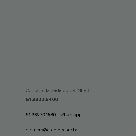
Contato da Sede do CREMERS:
51 3300.5400
51 98970.1530 -
W
hatsapp
cremers@cremers.org.br