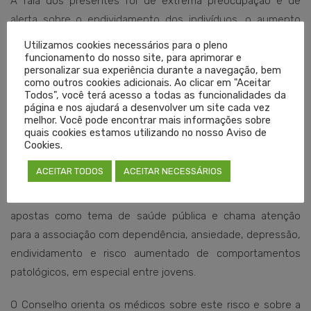
A fala dos presentes foi de extrema preocupação e de
alerta sobre o endividamento dos indivíduos, o aumento
dos casos de transtornos mentais, além do transtorno de
Utilizamos cookies necessários para o pleno
dependência ao jogo e aumento de suicídios.
funcionamento do nosso site, para aprimorar e
personalizar sua experiência durante a navegação, bem
como outros cookies adicionais. Ao clicar em "Aceitar
Contribuição do Cremers
Todos", você terá acesso a todas as funcionalidades da
página e nos ajudará a desenvolver um site cada vez
melhor. Você pode encontrar mais informações sobre
O Cremers alerta para os riscos das apostas há mais de um
quais cookies estamos utilizando no nosso Aviso de
ano. Em maio de 2025, Tramontina assinou parecer
Cookies.
consultivo da Câmara Técnica de Psiquiatria intitulado “O
ACEITAR TODOS
ACEITAR NECESSÁRIOS
Impacto das Apostas Esportivas na Saúde: Um Problema
Emergente entre Jovens e Adultos”. O texto classifica as
apostas como tema de saúde pública e chama atenção
para a associação com dependência, ansiedade, depressão,
endividamento e risco aumentado de comportamentos
patológicos, em especial entre jovens.
O Conselho orienta os médicos sobre este risco e sobre a