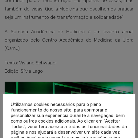
contribuir para a reconstrução não apenas de casas, mas
também de vidas. Que a Medicina que escolhemos praticar
seja um instrumento de transformação e solidariedade”.
A Semana Acadêmica de Medicina é um evento anual
organizado pelo Centro Acadêmico de Medicina da Ulbra
(Camu).
Texto: Viviane Schwäger
Edição: Sílvia Lago
Utilizamos cookies necessários para o pleno
funcionamento do nosso site, para aprimorar e
personalizar sua experiência durante a navegação, bem
como outros cookies adicionais. Ao clicar em "Aceitar
Todos", você terá acesso a todas as funcionalidades da
página e nos ajudará a desenvolver um site cada vez
melhor. Você pode encontrar mais informações sobre