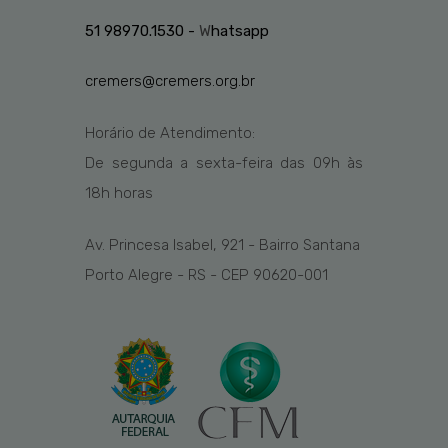
51 98970.1530 -
W
hatsapp
cremers@cremers.org.br
Horário de Atendimento:
De segunda a sexta-feira das
09h
às
1
8
h
horas
Av. Princesa Isabel, 921 - Bairro Santana
Porto Alegre - RS - CEP 90620-001