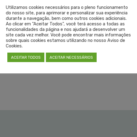
o de dúvidas
Utilizamos cookies necessários para o pleno funcionamento
do nosso site, para aprimorar e personalizar sua experiência
durante a navegação, bem como outros cookies adicionais.
Ao clicar em "Aceitar Todos", você terá acesso a todas as
funcionalidades da página e nos ajudará a desenvolver um
site cada vez melhor. Você pode encontrar mais informações
 Lajeado (Prédio 11, sala 302)
sobre quais cookies estamos utilizando no nosso Aviso de
Cookies.
ACEITAR TODOS
ACEITAR NECESSÁRIOS