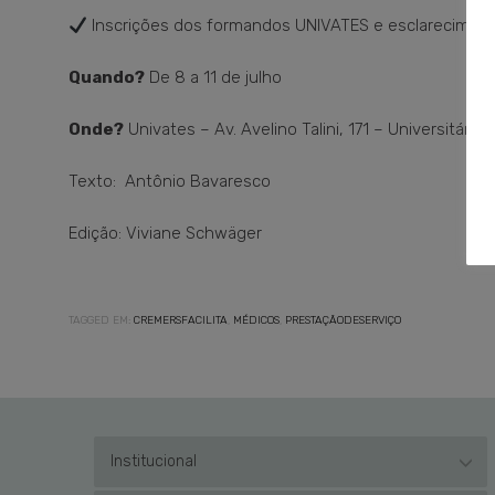
Inscrições dos formandos UNIVATES e esclareciment
Quando?
De 8 a 11 de julho
Onde?
Univates – Av. Avelino Talini, 171 – Universitário,
Texto: Antônio Bavaresco
Edição: Viviane Schwäger
TAGGED EM:
CREMERSFACILITA
,
MÉDICOS
,
PRESTAÇÃODESERVIÇO
Institucional