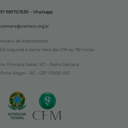
51 98970.1530 -
W
hatsapp
cremers@cremers.org.br
Horário de Atendimento:
De segunda a sexta-feira das
09h
às 1
8
h
horas
Av. Princesa Isabel, 921 - Bairro Santana
Porto Alegre - RS - CEP 90620-001