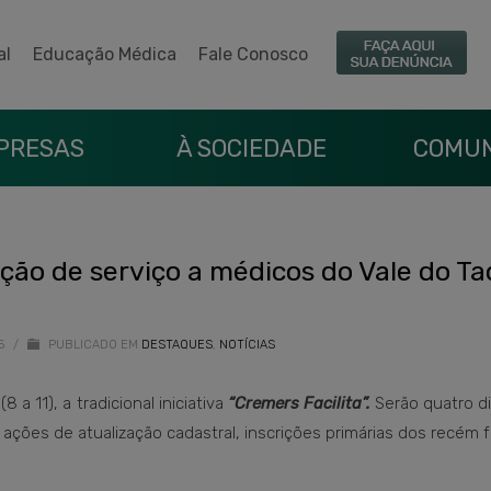
al
Educação Médica
Fale Conosco
PRESAS
À SOCIEDADE
COMUN
ão de serviço a médicos do Vale do Ta
25
/
PUBLICADO EM
DESTAQUES
,
NOTÍCIAS
 a 11), a tradicional iniciativa
“Cremers Facilita”.
Serão quatro d
ações de atualização cadastral, inscrições primárias dos recém