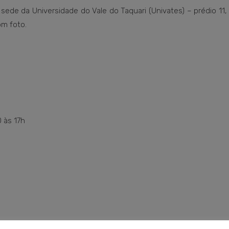
de da Universidade do Vale do Taquari (Univates) – prédio 11, 
m foto.
0 às 17h