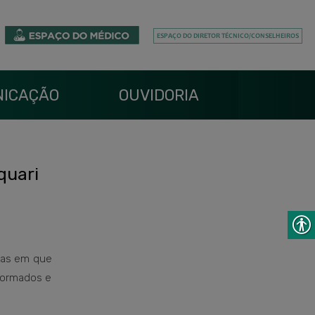
ICAÇÃO
OUVIDORIA
quari
ias em que
 formados e