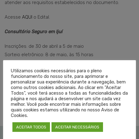
atender aos requisitos estabelecidos no documento.
Acesse
AQUI
o Edital.
Consultório Seguro em Ijuí
Inscrições: de 30 de abril a 5 de maio
Sorteio eletrônico: 8 de maio, às 15 horas
Resultado do sorteio: 8 de maio
Utilizamos cookies necessários para o pleno
Envio do Termo de Adesão: até 12 de maio
funcionamento do nosso site, para aprimorar e
Aula: dia 24 de maio, das 8h às 13h
personalizar sua experiência durante a navegação, bem
como outros cookies adicionais. Ao clicar em "Aceitar
Todos", você terá acesso a todas as funcionalidades da
página e nos ajudará a desenvolver um site cada vez
melhor. Você pode encontrar mais informações sobre
TAGGED EM:
CONSULTÓRIO SEGURO
,
CURSOS
,
EDUCAÇÃO MÉDICA CONTINUADA
quais cookies estamos utilizando no nosso Aviso de
Cookies.
ACEITAR TODOS
ACEITAR NECESSÁRIOS