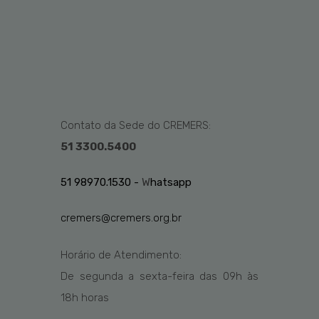
Contato da Sede do CREMERS:
51 3300.5400
51 98970.1530 -
W
hatsapp
cremers@cremers.org.br
Horário de Atendimento:
De segunda a sexta-feira das
09h
às
1
8
h
horas