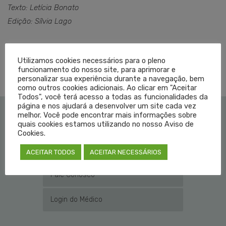
Texto: Letícia Bonato
Edição: Sílvia Lago
Utilizamos cookies necessários para o pleno
TAGGED EM:
ATENDIMENTO MÉDICO
,
NOVO HAMBURGO
,
SEGURANÇA
funcionamento do nosso site, para aprimorar e
personalizar sua experiência durante a navegação, bem
como outros cookies adicionais. Ao clicar em "Aceitar
Todos", você terá acesso a todas as funcionalidades da
página e nos ajudará a desenvolver um site cada vez
melhor. Você pode encontrar mais informações sobre
quais cookies estamos utilizando no nosso Aviso de
Institucional
Cookies.
Educação Médica
ACEITAR TODOS
ACEITAR NECESSÁRIOS
Fale Conosco
Login do Médico