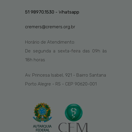
51 98970.1530 -
W
hatsapp
cremers@cremers.org.br
Horário de Atendimento:
De segunda a sexta-feira das
09h
às
1
8
h
horas
Av. Princesa Isabel, 921 - Bairro Santana
Porto Alegre - RS - CEP 90620-001