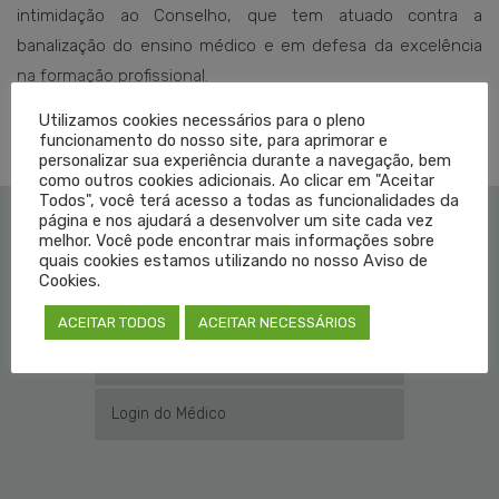
intimidação ao Conselho, que tem atuado contra a
banalização do ensino médico e em defesa da excelência
na formação profissional.
Utilizamos cookies necessários para o pleno
funcionamento do nosso site, para aprimorar e
personalizar sua experiência durante a navegação, bem
como outros cookies adicionais. Ao clicar em "Aceitar
Todos", você terá acesso a todas as funcionalidades da
página e nos ajudará a desenvolver um site cada vez
melhor. Você pode encontrar mais informações sobre
Institucional
quais cookies estamos utilizando no nosso Aviso de
Cookies.
Educação Médica
ACEITAR TODOS
ACEITAR NECESSÁRIOS
Fale Conosco
Login do Médico