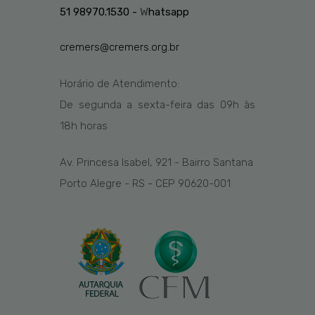
51 98970.1530 -
W
hatsapp
cremers@cremers.org.br
Horário de Atendimento:
De segunda a sexta-feira das
09h
às
1
8
h
horas
Av. Princesa Isabel, 921 - Bairro Santana
Porto Alegre - RS - CEP 90620-001