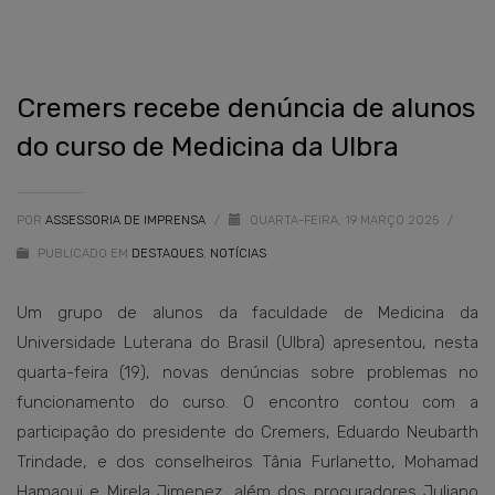
Cremers recebe denúncia de alunos
do curso de Medicina da Ulbra
POR
ASSESSORIA DE IMPRENSA
/
QUARTA-FEIRA, 19 MARÇO 2025
/
PUBLICADO EM
DESTAQUES
,
NOTÍCIAS
Um grupo de alunos da faculdade de Medicina da
Universidade Luterana do Brasil (Ulbra) apresentou, nesta
quarta-feira (19), novas denúncias sobre problemas no
funcionamento do curso. O encontro contou com a
participação do presidente do Cremers, Eduardo Neubarth
Trindade, e dos conselheiros Tânia Furlanetto, Mohamad
Hamaoui e Mirela Jimenez, além dos procuradores Juliano