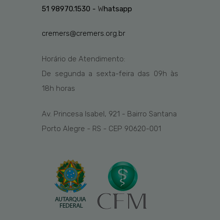
51 98970.1530 -
W
hatsapp
cremers@cremers.org.br
Horário de Atendimento:
De segunda a sexta-feira das
09h
às
1
8
h
horas
Av. Princesa Isabel, 921 - Bairro Santana
Porto Alegre - RS - CEP 90620-001