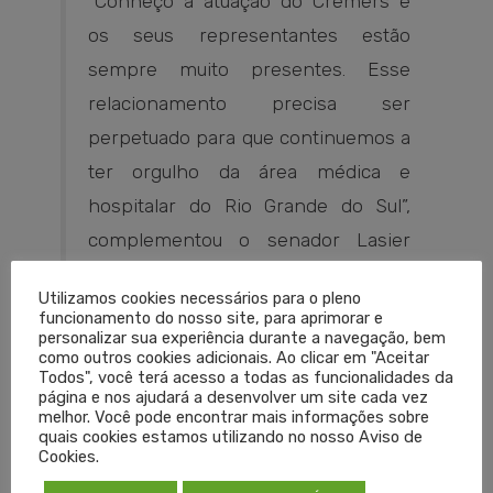
“Conheço a atuação do Cremers e
os seus representantes estão
sempre muito presentes. Esse
relacionamento precisa ser
perpetuado para que continuemos a
ter orgulho da área médica e
hospitalar do Rio Grande do Sul”,
complementou o senador Lasier
Martins.
Utilizamos cookies necessários para o pleno
funcionamento do nosso site, para aprimorar e
personalizar sua experiência durante a navegação, bem
Além do Revalida, foram mantidos o veto do dispositivo que
como outros cookies adicionais. Ao clicar em "Aceitar
previa aumento da gratificação devida a servidores médicos
Todos", você terá acesso a todas as funcionalidades da
página e nos ajudará a desenvolver um site cada vez
da carreira da Previdência, da Saúde e do Trabalho, de cerca
melhor. Você pode encontrar mais informações sobre
de R$ 1,5 mil; e do trecho que definia que as atribuições do
quais cookies estamos utilizando no nosso Aviso de
Cookies.
Conselho Deliberativo, do Conselho Fiscal e dos membros