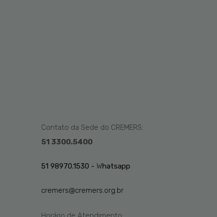
Contato da Sede do CREMERS:
51 3300.5400
51 98970.1530 -
W
hatsapp
cremers@cremers.org.br
Horário de Atendimento: