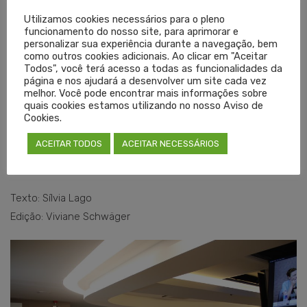
Também participaram da reunião, a segunda-secretária do
Utilizamos cookies necessários para o pleno
funcionamento do nosso site, para aprimorar e
Cremers, Maria Fernanda Detanico, o conselheiro Márcio
personalizar sua experiência durante a navegação, bem
Castan, o promotor de Justiça de Canoas, Márcio Emílio
como outros cookies adicionais. Ao clicar em "Aceitar
Todos", você terá acesso a todas as funcionalidades da
Lemes Bressani, o chefe de Gabinete da Prefeitura
página e nos ajudará a desenvolver um site cada vez
Municipal de Canoas, Marcos Daniel, a procuradora-geral do
melhor. Você pode encontrar mais informações sobre
quais cookies estamos utilizando no nosso Aviso de
Município de Canoas, Carolina Weber, os médicos Celso
Cookies.
Paganella Júnior, Rogério Fett Schneider e Álvaro
ACEITAR TODOS
ACEITAR NECESSÁRIOS
Fernandes, e o diretor administrativo da SMS, Marcelo Elísio
Oliveira.
Texto: Sílvia Lago
Edição: Viviane Schwäger