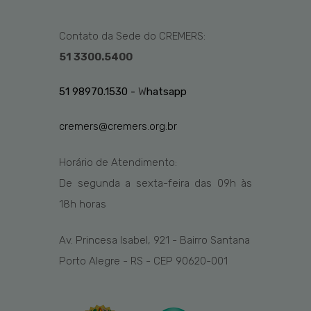
Contato da Sede do CREMERS:
51 3300.5400
51 98970.1530 -
W
hatsapp
cremers@cremers.org.br
Horário de Atendimento:
De segunda a sexta-feira das
09h
às
1
8
h
horas
Av. Princesa Isabel, 921 - Bairro Santana
Porto Alegre - RS - CEP 90620-001