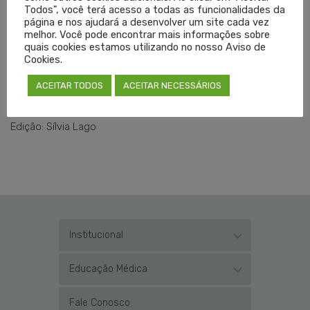
Todos", você terá acesso a todas as funcionalidades da
O Cremers, representado por Jimenez, que também atua
página e nos ajudará a desenvolver um site cada vez
em comissões da Febrasgo, se posiciona contra a
melhor. Você pode encontrar mais informações sobre
quais cookies estamos utilizando no nosso Aviso de
criminalização da Obstetrícia e em defesa de um parto
Cookies.
seguro com respeito à gestante.
ACEITAR TODOS
ACEITAR NECESSÁRIOS
Texto: Letícia Bonato
Edição: Sílvia Lago
Institucional
Educação Médica
Fale Conosco