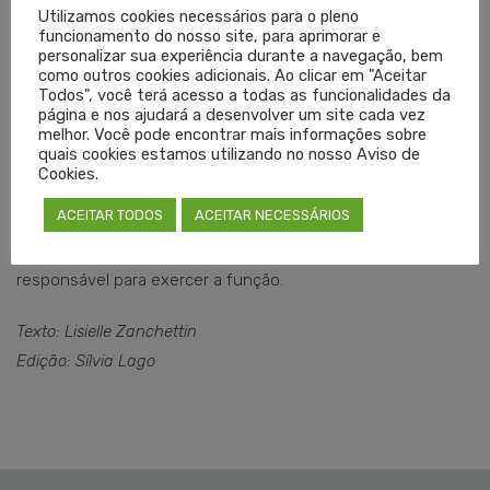
Utilizamos cookies necessários para o pleno
exercício da Medicina. Além de colocar em risco a
funcionamento do nosso site, para aprimorar e
integridade física e psicológica dos médicos, episódios
personalizar sua experiência durante a navegação, bem
como outros cookies adicionais. Ao clicar em "Aceitar
dessa natureza comprometem o ambiente de trabalho e
Todos", você terá acesso a todas as funcionalidades da
podem impactar a qualidade e a continuidade da
página e nos ajudará a desenvolver um site cada vez
melhor. Você pode encontrar mais informações sobre
assistência prestada à população.
quais cookies estamos utilizando no nosso Aviso de
Cookies.
Durante o encontro, também foi debatida a situação do
ACEITAR TODOS
ACEITAR NECESSÁRIOS
diretor técnico da instituição. O Cremers estabeleceu o
prazo de até 48 horas para que o hospital indique um novo
responsável para exercer a função.
Texto: Lisielle Zanchettin
Edição: Sílvia Lago