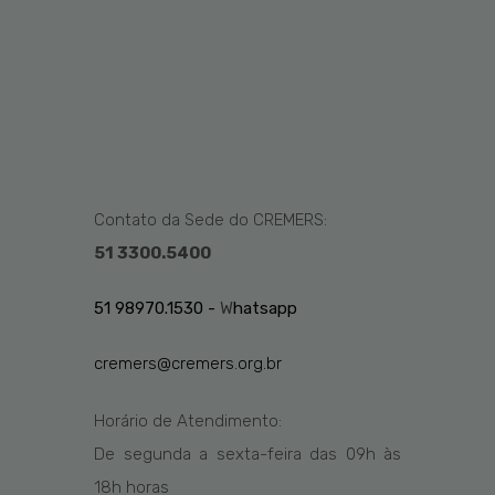
Contato da Sede do CREMERS:
51 3300.5400
51 98970.1530 -
W
hatsapp
cremers@cremers.org.br
Horário de Atendimento:
De segunda a sexta-feira das
09h
às
1
8
h
horas