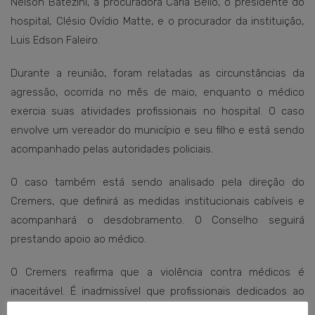
Nelson Batezini, a procuradora Carla Bello, o presidente do
hospital, Clésio Ovídio Matte, e o procurador da instituição,
Luis Edson Faleiro.
Durante a reunião, foram relatadas as circunstâncias da
agressão, ocorrida no mês de maio, enquanto o médico
exercia suas atividades profissionais no hospital. O caso
envolve um vereador do município e seu filho e está sendo
acompanhado pelas autoridades policiais.
O caso também está sendo analisado pela direção do
Cremers, que definirá as medidas institucionais cabíveis e
acompanhará o desdobramento. O Conselho seguirá
prestando apoio ao médico.
O Cremers reafirma que a violência contra médicos é
inaceitável. É inadmissível que profissionais dedicados ao
atendimento da população sejam agredidos durante o