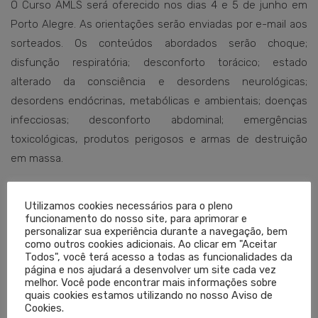
O Curso AMLS será oferecido nos dias 4 e 5 de junho em
Porto Alegre. As orientações serão enviadas por e-mail aos
sorteados. Os conteúdos abordados serão choque;
disfunção respiratória; desconforto torácico; estado
alterado da consciência e desordens neurológicas;
desordens endócrinas, metabólicas e ambientais; doenças
infecciosas; desconforto abdominal; emergências
toxicológicas, produtos perigosos e armas de destruição
em massa.
Além da parte teórica, haverá simulações de atendimento.
Utilizamos cookies necessários para o pleno
Os alunos serão certificados pelo American College of
funcionamento do nosso site, para aprimorar e
Surgeons e National Association of Emergency Medical
personalizar sua experiência durante a navegação, bem
como outros cookies adicionais. Ao clicar em "Aceitar
Technicians.
Todos", você terá acesso a todas as funcionalidades da
página e nos ajudará a desenvolver um site cada vez
melhor. Você pode encontrar mais informações sobre
quais cookies estamos utilizando no nosso Aviso de
TAGGED EM:
ADVANCED MEDICAL LIFE SUPPORT
,
CURSO
,
CURSO AMLS
,
EMERGÊNCIA
,
Cookies.