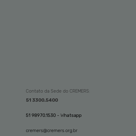
Contato da Sede do CREMERS:
51 3300.5400
51 98970.1530 -
W
hatsapp
cremers@cremers.org.br