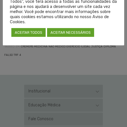
Todos", você terá acesso a todas as funcionalidades da
presidente do Cremers, Eduardo Neubarth Trindade.
página e nos ajudará a desenvolver um site cada vez
melhor. Você pode encontrar mais informações sobre
Texto: Antônio Bavaresco
quais cookies estamos utilizando no nosso Aviso de
Cookies.
Edição: Sílvia Lago
ACEITAR TODOS
ACEITAR NECESSÁRIOS
TAGGED EM:
CREMERS MEDICINA NÃO MÉDICO EXERCÍCIO ILEGAL JUSTIÇA DIPLOMA
FALSO TRF 4
Institucional
Educação Médica
Fale Conosco