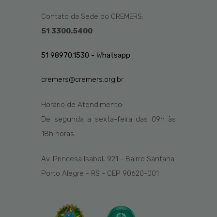
Contato da Sede do CREMERS:
51 3300.5400
51 98970.1530 -
W
hatsapp
cremers@cremers.org.br
Horário de Atendimento:
De segunda a sexta-feira das
09h
às
1
8
h
horas
Av. Princesa Isabel, 921 - Bairro Santana
Porto Alegre - RS - CEP 90620-001