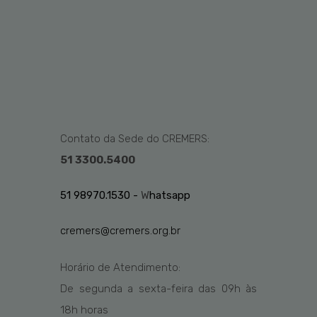
Contato da Sede do CREMERS:
51 3300.5400
51 98970.1530 -
W
hatsapp
cremers@cremers.org.br
Horário de Atendimento:
De segunda a sexta-feira das
09h
às
1
8
h
horas