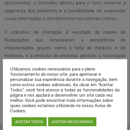
documentos, o Conselho alertou para o risco iminente à
segurança dos pacientes e a possibilidade de suspender
novas internações e atendimentos nos setores críticos.
O indicativo de interdição é resultado de meses de
fiscalizações que constataram a persistência de
irregularidades graves, como a falta de médicos e de
materiais, e a omissão da empresa gestora, a Associação
Saúde em Movimento (ASM), em solucionar os problemas. A
Utilizamos cookies necessários para o pleno
medida busca proteger a população do que o Cremers
funcionamento do nosso site, para aprimorar e
classifica como “abandono assistencial institucionalizado” e
personalizar sua experiência durante a navegação, bem
como outros cookies adicionais. Ao clicar em "Aceitar
garantir as condições mínimas para o exercício seguro da
Todos", você terá acesso a todas as funcionalidades da
Medicina.
página e nos ajudará a desenvolver um site cada vez
melhor. Você pode encontrar mais informações sobre
quais cookies estamos utilizando no nosso Aviso de
Cookies.
ACEITAR TODOS
ACEITAR NECESSÁRIOS