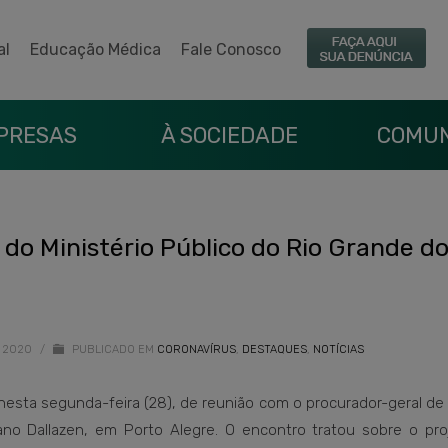
al
Educação Médica
Fale Conosco
PRESAS
À SOCIEDADE
COMUN
o Ministério Público do Rio Grande do
O 2020
/
PUBLICADO EM
CORONAVÍRUS
,
DESTAQUES
,
NOTÍCIAS
, nesta segunda-feira (28), de reunião com o procurador-geral de
ano Dallazen, em Porto Alegre. O encontro tratou sobre o proj