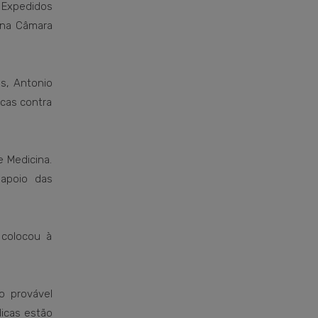
s Expedidos
 na Câmara
s, Antonio
icas contra
 Medicina.
 apoio das
 colocou à
o provável
icas estão