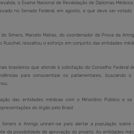
 Revalida, o Exame Nacional de Revalidação de Diplomas Médico
aprovado no Senado Federal, em agosto, e que deve ser votado
do Simers, Marcelo Matias, do coordenador da Prova da Amrig
ro Ruschel, ressaltou o esforço em conjunto das entidades méd
s brasileiros que atende à solicitação do Conselho Federal de
dências para conscientizar os parlamentares, buscando o
mou.
ração das entidades médicas com o Ministério Público e se
epresentações do órgão pelo Brasil.
Simers e Amrigs uniram-se para alertar a população sobre 
te da possibilidade de aprovação do projeto. As entidades méd