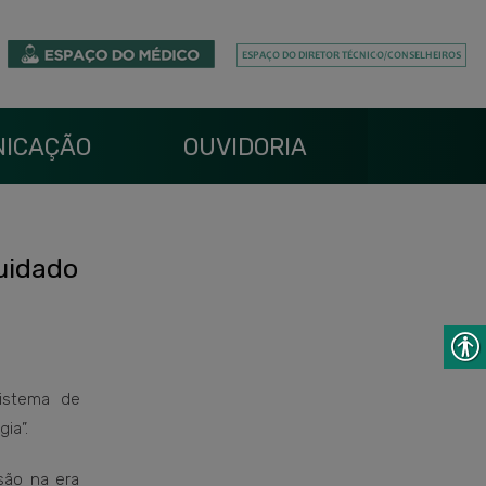
ICAÇÃO
OUVIDORIA
cuidado
istema de
ia”.
são na era