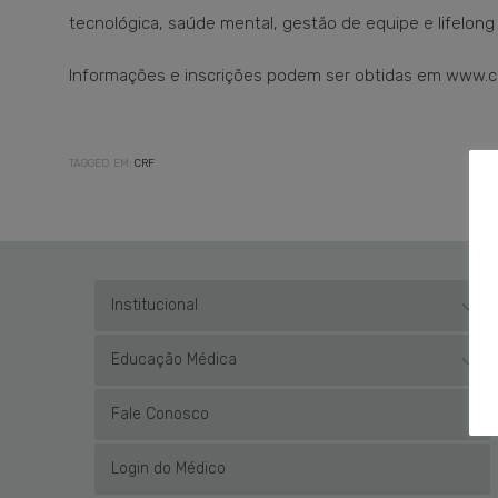
tecnológica, saúde mental, gestão de equipe e lifelong 
Informações e inscrições podem ser obtidas em www.crf
TAGGED EM:
CRF
Institucional
Educação Médica
Fale Conosco
Login do Médico