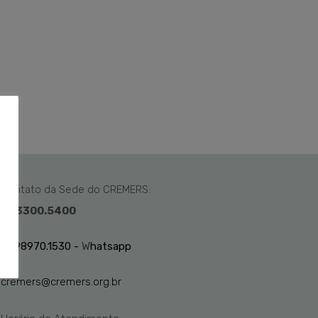
Contato da Sede do CREMERS:
51 3300.5400
51 98970.1530 -
W
hatsapp
cremers@cremers.org.br