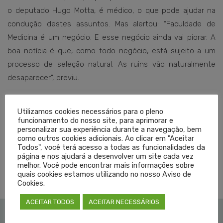
o deputado Hugo Motta, é médico, o que pode ajudar na
condução destes assuntos. Mas alertou: “Faculdade de
Medicina é um negócio. E esse negócio ainda vai piorar. A
boa notícia é que, como todo negócio, está sujeito a um
processo de seleção natural. As ruins vão naturalmente
desaparecer”, previu.
Texto: Antônio Bavaresco
Utilizamos cookies necessários para o pleno
funcionamento do nosso site, para aprimorar e
Edição: Viviane Schwäger
personalizar sua experiência durante a navegação, bem
como outros cookies adicionais. Ao clicar em "Aceitar
Todos", você terá acesso a todas as funcionalidades da
página e nos ajudará a desenvolver um site cada vez
TAGGED EM:
melhor. Você pode encontrar mais informações sobre
CREMERS
,
FACULDADE DE MEDICINA
,
MEDICINA
quais cookies estamos utilizando no nosso Aviso de
Cookies.
ACEITAR TODOS
ACEITAR NECESSÁRIOS