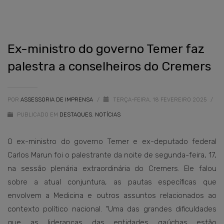
Ex-ministro do governo Temer faz
palestra a conselheiros do Cremers
POR
ASSESSORIA DE IMPRENSA
/
TERÇA-FEIRA, 18 FEVEREIRO 2025
/
PUBLICADO EM
DESTAQUES
,
NOTÍCIAS
O ex-ministro do governo Temer e ex-deputado federal
Carlos Marun foi o palestrante da noite de segunda-feira, 17,
na sessão plenária extraordinária do Cremers. Ele falou
sobre a atual conjuntura, as pautas específicas que
envolvem a Medicina e outros assuntos relacionados ao
contexto político nacional. “Uma das grandes dificuldades
que as lideranças das entidades gaúchas estão