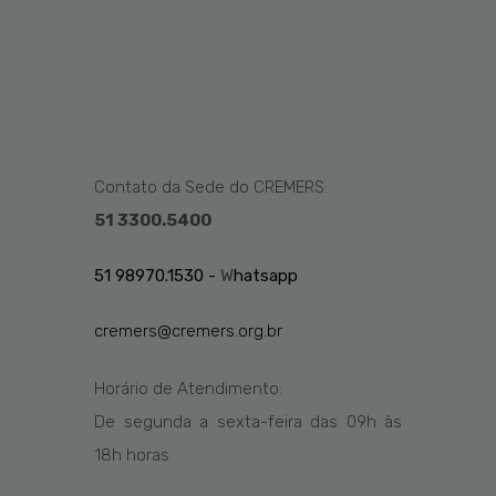
Contato da Sede do CREMERS:
51 3300.5400
51 98970.1530 -
W
hatsapp
cremers@cremers.org.br
Horário de Atendimento:
De segunda a sexta-feira das
09h
às
1
8
h
horas