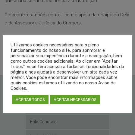
que acaba sendo o melhor para a instituição”.
O encontro também contou com o apoio da equipe do Defis
e da Assessoria Jurídica do Cremers.
Texto: Viviane Schwäger
Utilizamos cookies necessários para o pleno
Edição: Sílvia Lago
funcionamento do nosso site, para aprimorar e
personalizar sua experiência durante a navegação, bem
como outros cookies adicionais. Ao clicar em "Aceitar
Todos", você terá acesso a todas as funcionalidades da
página e nos ajudará a desenvolver um site cada vez
melhor. Você pode encontrar mais informações sobre
quais cookies estamos utilizando no nosso Aviso de
Cookies.
Institucional
ACEITAR TODOS
ACEITAR NECESSÁRIOS
Educação Médica
Fale Conosco