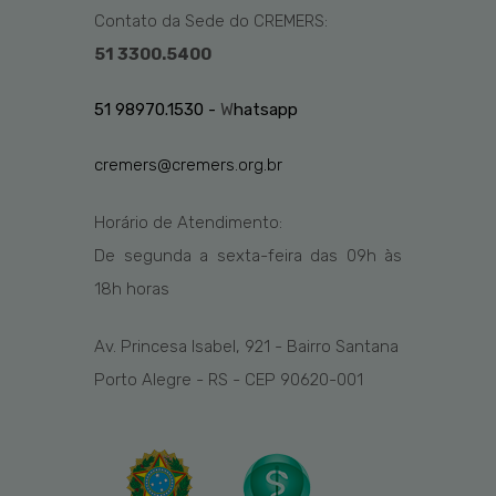
Contato da Sede do CREMERS:
51 3300.5400
51 98970.1530 -
W
hatsapp
cremers@cremers.org.br
Horário de Atendimento:
De segunda a sexta-feira das
09h
às
1
8
h
horas
Av. Princesa Isabel, 921 - Bairro Santana
Porto Alegre - RS - CEP 90620-001