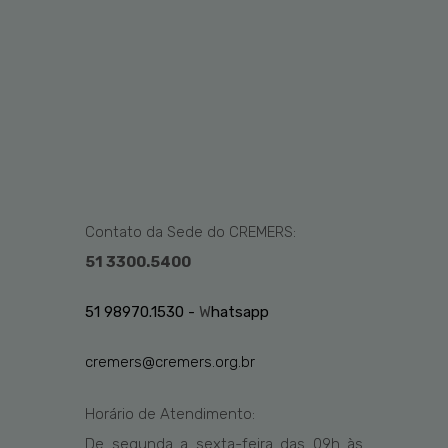
Contato da Sede do CREMERS:
51 3300.5400
51 98970.1530 -
W
hatsapp
cremers@cremers.org.br
Horário de Atendimento:
De segunda a sexta-feira das
09h
às