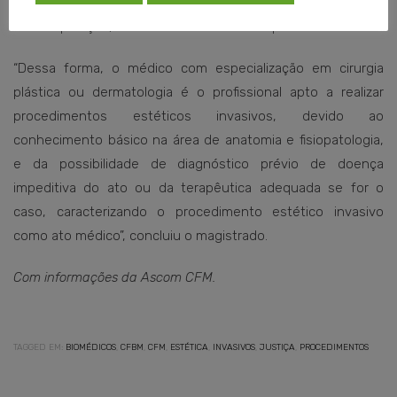
procedimentos estéticos podem resultar em lesões de
difícil reparação, deformidades e óbito do paciente.
“Dessa forma, o médico com especialização em cirurgia
plástica ou dermatologia é o profissional apto a realizar
procedimentos estéticos invasivos, devido ao
conhecimento básico na área de anatomia e fisiopatologia,
e da possibilidade de diagnóstico prévio de doença
impeditiva do ato ou da terapêutica adequada se for o
caso, caracterizando o procedimento estético invasivo
como ato médico”, concluiu o magistrado.
Com informações da Ascom CFM.
TAGGED EM:
BIOMÉDICOS
,
CFBM
,
CFM
,
ESTÉTICA
,
INVASIVOS
,
JUSTIÇA
,
PROCEDIMENTOS