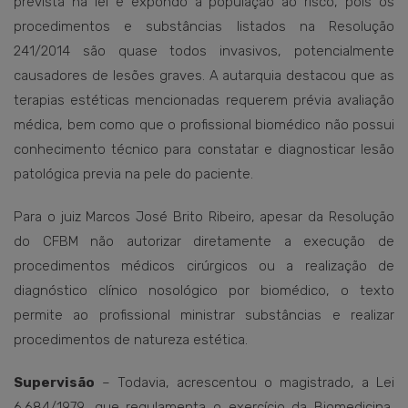
prevista na lei e expondo a população ao risco, pois os
procedimentos e substâncias listados na Resolução
241/2014 são quase todos invasivos, potencialmente
causadores de lesões graves. A autarquia destacou que as
terapias estéticas mencionadas requerem prévia avaliação
médica, bem como que o profissional biomédico não possui
conhecimento técnico para constatar e diagnosticar lesão
patológica previa na pele do paciente.
Para o juiz Marcos José Brito Ribeiro, apesar da Resolução
do CFBM não autorizar diretamente a execução de
procedimentos médicos cirúrgicos ou a realização de
diagnóstico clínico nosológico por biomédico, o texto
permite ao profissional ministrar substâncias e realizar
procedimentos de natureza estética.
Supervisão
– Todavia, acrescentou o magistrado, a Lei
6.684/1979, que regulamenta o exercício da Biomedicina,