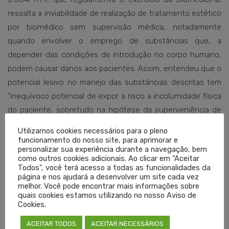
ressalta a inviabilidade de realização de tratamento estético
por biomédico sem supervisão médica, notadamente
quando envolver o emprego de substâncias que, a
depender das condições de introdução no corpo humano,
podem causar danos aos pacientes. Assim, entendeu que o
potencial lesivo no manejo das substâncias descritas tem
“inequívoco potencial de expor a risco a incolumidade física
do paciente, sobretudo na hipótese da superveniência de
efeitos adversos”.
Utilizamos cookies necessários para o pleno
funcionamento do nosso site, para aprimorar e
De acordo com o juiz, os procedimentos estéticos citados,
personalizar sua experiência durante a navegação, bem
como outros cookies adicionais. Ao clicar em "Aceitar
tais como botox, peelings, preenchimentos, laserterapia,
Todos", você terá acesso a todas as funcionalidades da
bichectomias e outros, rompem as barreiras naturais do
página e nos ajudará a desenvolver um site cada vez
melhor. Você pode encontrar mais informações sobre
corpo, no caso, a pele, com o uso de instrumentos
quais cookies estamos utilizando no nosso Aviso de
cirúrgicos e aplicação de anestésicos, e, obviamente, não
Cookies.
podem ser considerados “não invasivos”. Além disso, tais
ACEITAR TODOS
ACEITAR NECESSÁRIOS