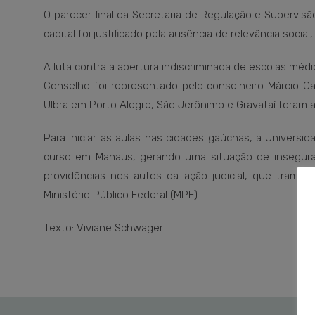
O parecer final da Secretaria de Regulação e Supervi
capital foi justificado pela ausência de relevância socia
A luta contra a abertura indiscriminada de escolas méd
Conselho foi representado pelo conselheiro Márcio Ca
Ulbra em Porto Alegre, São Jerônimo e Gravataí foram a
Para iniciar as aulas nas cidades gaúchas, a Universid
curso em Manaus, gerando uma situação de insegura
providências nos autos da ação judicial, que tramit
Ministério Público Federal (MPF).
Texto: Viviane Schwäger