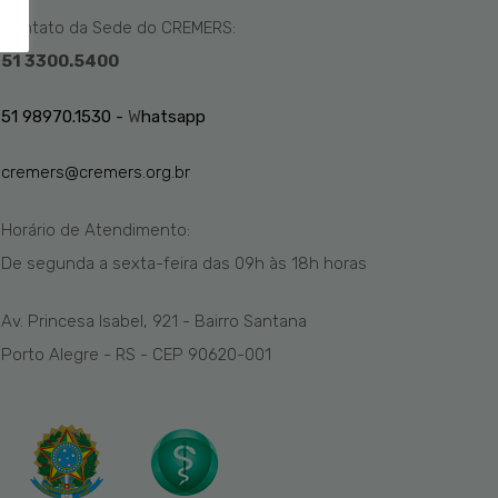
Contato da Sede do CREMERS:
51 3300.5400
51 98970.1530 -
W
hatsapp
cremers@cremers.org.br
Horário de Atendimento:
De segunda a sexta-feira das
09h
às 1
8
h
horas
Av. Princesa Isabel, 921 - Bairro Santana
Porto Alegre - RS - CEP 90620-001