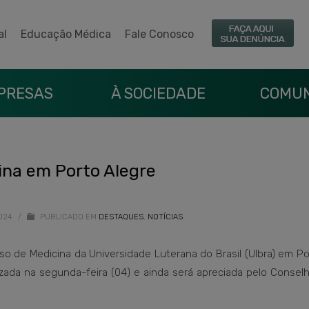
al
Educação Médica
Fale Conosco
PRESAS
À SOCIEDADE
COMUN
ina em Porto Alegre
2024
/
PUBLICADO EM
DESTAQUES
,
NOTÍCIAS
rso de Medicina da Universidade Luterana do Brasil (Ulbra) em Po
zada na segunda-feira (04) e ainda será apreciada pelo Consel