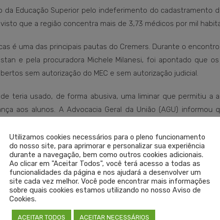
são da Educação Superior pelo indeferimento do cadastramento 
l, visto que a região concentra mais de 3,73 médicos por mil habit
icas é uma das principais pautas do Cremers. Durante o encontr
stan e pela procuradora Michele Milanesi, foi apontado que os
bertos sem autorização do MEC e sem autorização judicial.
ade teria usado, de forma abusiva, uma liminar que permitiu a 
nça aos alunos. A Advocacia Geral da União (AGU) informou 
a no Distrito Federal. Também participaram da reunião represe
Utilizamos cookies necessários para o pleno funcionamento
do nosso site, para aprimorar e personalizar sua experiência
durante a navegação, bem como outros cookies adicionais.
Ao clicar em "Aceitar Todos", você terá acesso a todas as
funcionalidades da página e nos ajudará a desenvolver um
site cada vez melhor. Você pode encontrar mais informações
sobre quais cookies estamos utilizando no nosso Aviso de
Cookies.
ACEITAR TODOS
ACEITAR NECESSÁRIOS