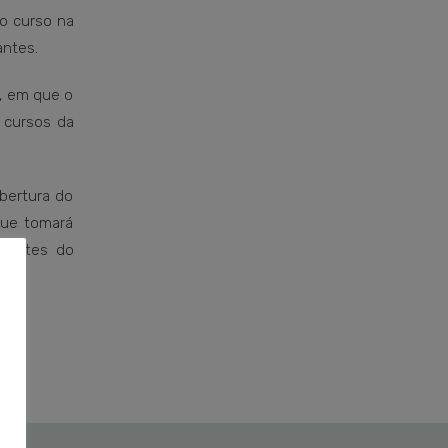
do curso na
antes.
o, em que o
 cursos da
abertura do
que tomará
ntantes do