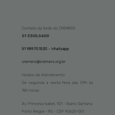
Contato da Sede do CREMERS:
51 3300.5400
51 98970.1530 -
W
hatsapp
cremers@cremers.org.br
Horário de Atendimento:
De segunda a sexta-feira das
09h
às
1
8
h
horas
Av. Princesa Isabel, 921 - Bairro Santana
Porto Alegre - RS - CEP 90620-001