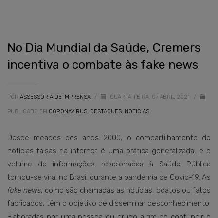
No Dia Mundial da Saúde, Cremers
incentiva o combate às fake news
POR
ASSESSORIA DE IMPRENSA
/
QUARTA-FEIRA, 07 ABRIL 2021
/
PUBLICADO EM
CORONAVÍRUS
,
DESTAQUES
,
NOTÍCIAS
Desde meados dos anos 2000, o compartilhamento de
notícias falsas na internet é uma prática generalizada, e o
volume de informações relacionadas à Saúde Pública
tornou-se viral no Brasil durante a pandemia de Covid-19. As
fake news
, como são chamadas as notícias, boatos ou fatos
fabricados, têm o objetivo de disseminar desconhecimento.
Elaboradas por uma pessoa ou grupo a fim de confundir e