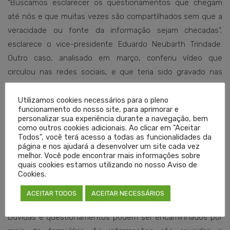
“Buscamos esclarecer os questionamentos que chegam
até nós e que muitas vezes são compartilhados sem que a
veracidade ou fonte da informação sejam checadas”,
esclarece o vice-presidente Eduardo Neubarth Trindade.
Outro caso, analisado em março, conferiu vídeo que
circulou nas redes sociais, e que teria sido gravado nas
dependências de um dos hospitais de Porto Alegre, com
alegações de que não há superlotação ou gravidade na
Utilizamos cookies necessários para o pleno
funcionamento do nosso site, para aprimorar e
situação de enfrentamento à Covid-19. As checagens
personalizar sua experiência durante a navegação, bem
realizadas pelo Cremers e outras agências verificadas
como outros cookies adicionais. Ao clicar em "Aceitar
Todos", você terá acesso a todas as funcionalidades da
mundialmente podem ser encontradas em
página e nos ajudará a desenvolver um site cada vez
cremers.org.br/fake-news
.
melhor. Você pode encontrar mais informações sobre
quais cookies estamos utilizando no nosso Aviso de
Cookies.
Faça sua checagem
ACEITAR TODOS
ACEITAR NECESSÁRIOS
O canal on-line do Cremers está disponível para todos.
Dúvidas e questionamentos podem ser encaminhados por