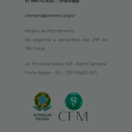
51 98970.1530 -
W
hatsapp
cremers@cremers.org.br
Horário de Atendimento:
De segunda a sexta-feira das
09h
às
1
8
h
horas
Av. Princesa Isabel, 921 - Bairro Santana
Porto Alegre - RS - CEP 90620-001