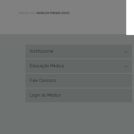
TAGGED EM:
PARECER PRESOS COVID
Institucional
Educação Médica
Fale Conosco
Login do Médico