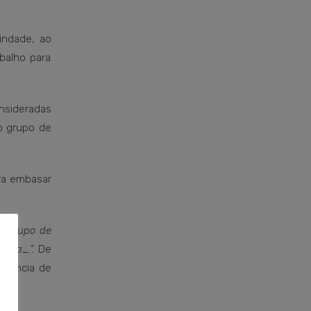
indade, ao
balho para
nsideradas
o grupo de
ara embasar
o grupo de
trita_”.
De
arência de