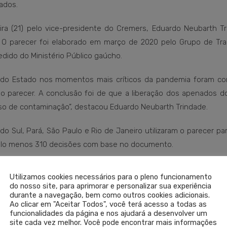
ados.
ira (21) pelo vice-presidente do Cremers, Eduardo Neubarth Tr
s. O parecer foi elaborado em março de 2020 pelo Grupo de Tra
dido do Ministério Público gaúcho.
e do Estado nos momentos mais críticos da pandemia foram co
do parecer. A conclusão foi de que a liberação dos apenados d
aso de contaminação”, destacou Eduardo Neubarth Trindade.
o Sul, Pará, São Paulo e Rio de Janeiro utilizaram o parecer p
elo menos 310 decisões com base no documento.
m ambiente prisional, principalmente daqueles que pertencem a
Utilizamos cookies necessários para o pleno funcionamento
contexto, no qual a assistência médica pública e privada está res
do nosso site, para aprimorar e personalizar sua experiência
durante a navegação, bem como outros cookies adicionais.
r garantiu subsídios à atuação do MP-RS em um momento de c
Ao clicar em "Aceitar Todos", você terá acesso a todas as
funcionalidades da página e nos ajudará a desenvolver um
site cada vez melhor. Você pode encontrar mais informações