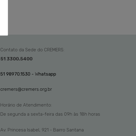
Contato da Sede do CREMERS:
51 3300.5400
51 98970.1530 -
W
hatsapp
cremers@cremers.org.br
Horário de Atendimento:
De segunda a sexta-feira das
09h
às 1
8
h
horas
Av. Princesa Isabel, 921 - Bairro Santana