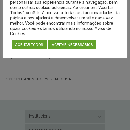
personalizar sua experiência durante a navegação, bem
esquemas de falsificação. O Cremers vai continuar
como outros cookies adicionais. Ao clicar em "Aceitar
Todos", você terá acesso a todas as funcionalidades da
batalhando para que a Agência repense a decisão pelo bem
página e nos ajudará a desenvolver um site cada vez
e pela segurança da população”, afirmou.
melhor. Você pode encontrar mais informações sobre
quais cookies estamos utilizando no nosso Aviso de
Cookies.
Texto: Sílvia Lago/Antônio Bavaresco
ACEITAR TODOS
ACEITAR NECESSÁRIOS
Edição: Viviane Schwäger
TAGGED EM:
CREMERS
,
RECEITAS ONLINE CREMERS
Institucional