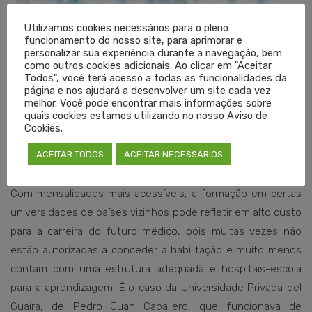
Utilizamos cookies necessários para o pleno
funcionamento do nosso site, para aprimorar e
personalizar sua experiência durante a navegação, bem
como outros cookies adicionais. Ao clicar em "Aceitar
Todos", você terá acesso a todas as funcionalidades da
página e nos ajudará a desenvolver um site cada vez
melhor. Você pode encontrar mais informações sobre
quais cookies estamos utilizando no nosso Aviso de
Cookies.
ACEITAR TODOS
ACEITAR NECESSÁRIOS
Com mensalidades mais acessíveis, a formação em certas
universidades de países vizinhos pode refletir em alto custo
para a carreira do futuro médico, pois muitas vezes não
estão autorizadas a conceder a habilitação e muito menos
contam com uma estrutura adequada e hospitais-escola
para a aprendizagem. É o caso da Universidade Privada del
Guaira, de Pedro Juan Caballero, que funcionava de