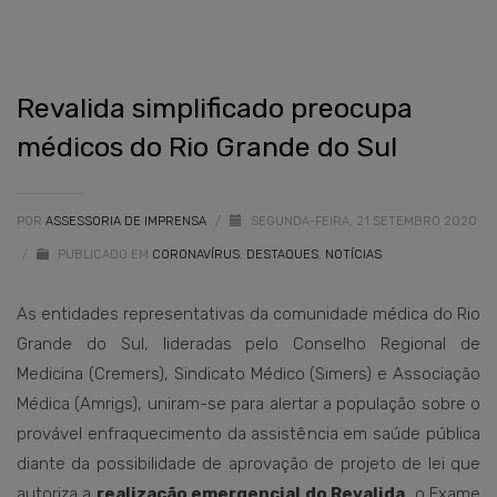
Revalida simplificado preocupa
médicos do Rio Grande do Sul
POR
ASSESSORIA DE IMPRENSA
/
SEGUNDA-FEIRA, 21 SETEMBRO 2020
/
PUBLICADO EM
CORONAVÍRUS
,
DESTAQUES
,
NOTÍCIAS
As entidades representativas da comunidade médica do Rio
Grande do Sul, lideradas pelo Conselho Regional de
Medicina (Cremers), Sindicato Médico (Simers) e Associação
Médica (Amrigs), uniram-se para alertar a população sobre o
provável enfraquecimento da assistência em saúde pública
diante da possibilidade de aprovação de projeto de lei que
autoriza a
realização emergencial do Revalida
, o Exame