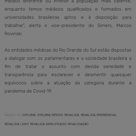
médico diferente ou inferior à população mais carente,
enquanto temos médicos qualificados e formados em
universidades brasileiras aptos e à disposição para
trabalhar”, alerta o vice-presidente do Simers, Marcos
Rovinski.
As entidades médicas do Rio Grande do Sul estão dispostas
a dialogar com os parlamentares e a sociedade brasileira a
fim de tratar o assunto com devida seriedade e
transparência para esclarecer e desmentir quaisquer
equívocos sobre a atuação da categoria durante a
pandemia de Covid-19.
TAGGED EM:
DIPLOMA
,
DIPLOMA MÉDICO
,
REVALIDA
,
REVALIDA EMERGENCIAL
,
REVALIDA LIGHT
,
REVALIDA SIMPLIFICADO
,
REVALIDAÇÃO