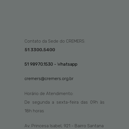
Contato da Sede do CREMERS:
51 3300.5400
51 98970.1530 -
W
hatsapp
cremers@cremers.org.br
Horário de Atendimento:
De segunda a sexta-feira das
09h
às
1
8
h
horas
Av. Princesa Isabel, 921 - Bairro Santana