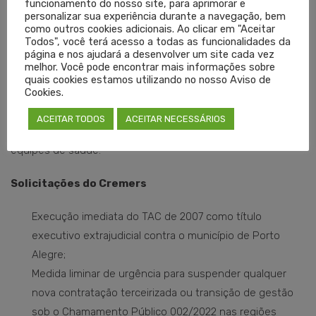
sobrecarga dos demais serviços de saúde”, afirma o vice-
funcionamento do nosso site, para aprimorar e
personalizar sua experiência durante a navegação, bem
presidente do Cremers, Eduardo Neubarth Trindade.
como outros cookies adicionais. Ao clicar em "Aceitar
Todos", você terá acesso a todas as funcionalidades da
página e nos ajudará a desenvolver um site cada vez
Diante desse cenário, o Cremers solicita aos Ministérios
melhor. Você pode encontrar mais informações sobre
Públicos a adoção das medidas cabíveis para assegurar o
quais cookies estamos utilizando no nosso Aviso de
Cookies.
cumprimento do TAC de 2007, avaliar a legalidade do
processo de transição da gestão e preservar as condições
ACEITAR TODOS
ACEITAR NECESSÁRIOS
necessárias para a manutenção da assistência e das
equipes de saúde.
Solicitações do Cremers
Execução imediata do TAC de 2007 como título
executivo extrajudicial contra o município de Porto
Alegre;
Medida liminar de urgência para suspender qualquer
nova contratação terceirizada ou transição de gestão
sob o Chamamento Público 002/2022 nas regiões