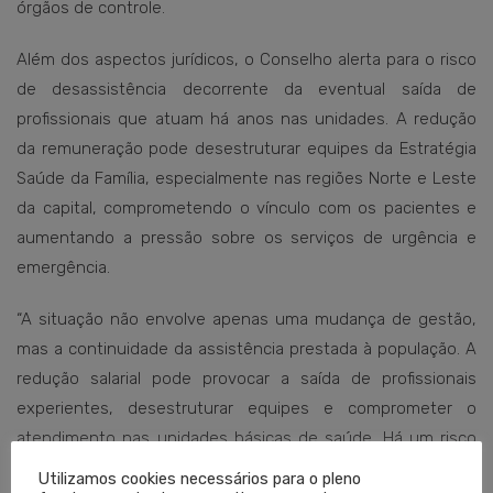
órgãos de controle.
Além dos aspectos jurídicos, o Conselho alerta para o risco
de desassistência decorrente da eventual saída de
profissionais que atuam há anos nas unidades. A redução
da remuneração pode desestruturar equipes da Estratégia
Saúde da Família, especialmente nas regiões Norte e Leste
da capital, comprometendo o vínculo com os pacientes e
aumentando a pressão sobre os serviços de urgência e
emergência.
“A situação não envolve apenas uma mudança de gestão,
mas a continuidade da assistência prestada à população. A
redução salarial pode provocar a saída de profissionais
experientes, desestruturar equipes e comprometer o
atendimento nas unidades básicas de saúde. Há um risco
concreto de desassistência para a sociedade e de
Utilizamos cookies necessários para o pleno