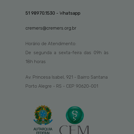
51 98970.1530 -
W
hatsapp
cremers@cremers.org.br
Horário de Atendimento:
De segunda a sexta-feira das
09h
às
1
8
h
horas
Av. Princesa Isabel, 921 - Bairro Santana
Porto Alegre - RS - CEP 90620-001