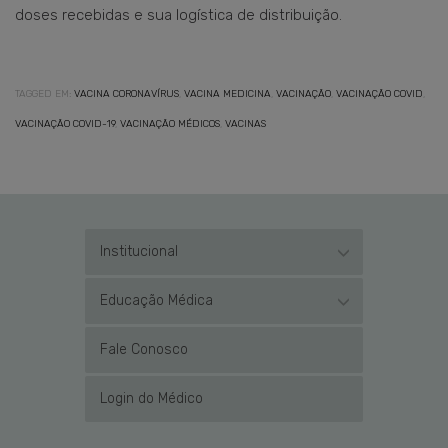
doses recebidas e sua logística de distribuição.
TAGGED EM:
VACINA CORONAVÍRUS
,
VACINA MEDICINA
,
VACINAÇÃO
,
VACINAÇÃO COVID
,
VACINAÇÃO COVID-19
,
VACINAÇÃO MÉDICOS
,
VACINAS
Institucional
Educação Médica
Fale Conosco
Login do Médico