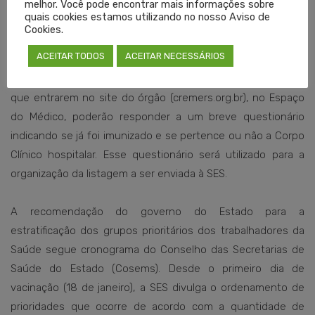
melhor. Você pode encontrar mais informações sobre
quais cookies estamos utilizando no nosso Aviso de
Cookies.
ACEITAR TODOS
ACEITAR NECESSÁRIOS
Até segunda-feira (8), os médicos registrados no Cremers
que entrarem no site do órgão (cremers.org.br), no Espaço
do Médico, poderão responder a um breve questionário
indicando se já foi imunizado e se pertence ou não a Corpo
Clínico hospitalar. Esse questionário será utilizado para a
organização da listagem a ser enviada à SES.
A recomendação do governo do Estado para a
estratificação dos grupos prioritários dos trabalhadores da
Saúde segue cronograma do Conselho das Secretarias de
Saúde do Estado (Cosems). Desde o primeiro dia de
vacinação (18 de janeiro), a SES divulga o ordenamento de
prioridades que ocorre de acordo com a quantidade de