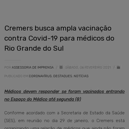
Cremers busca ampla vacinação
contra Covid-19 para médicos do
Rio Grande do Sul
POR
ASSESSORIA DE IMPRENSA
/
SÁBADO, 06 FEVEREIRO 2021
/
PUBLICADO EM
CORONAVÍRUS
,
DESTAQUES
,
NOTÍCIAS
Médicos devem responder se foram vacinados entrando
no Espaço do Médico até segunda (8)
Conforme acordado com a Secretaria de Estado da Saúde
(SES), em reunião no dia 29 de janeiro, o Cremers está
organizando uma relação de médicos que ainda não foram