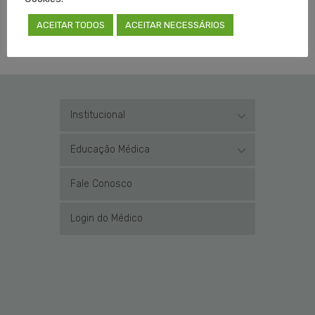
TAGGED EM:
COVID-19 RS
,
CREMERS
,
CRM RS
,
PANDEMIA RS
,
PARECER TÉCNICO
,
PRESOS
,
ACEITAR TODOS
ACEITAR NECESSÁRIOS
PRESOS COM COVID
,
TJRS
,
TRIBUNAL DE JUSTIÇA
Institucional
Educação Médica
Fale Conosco
Login do Médico