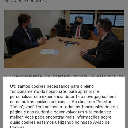
decisões e condutas”.
O vice-presidente do Cremers colocou a estrutura do
Conselho, por meio das Câmaras Técnicas e do Grupo de
Utilizamos cookies necessários para o pleno
funcionamento do nosso site, para aprimorar e
Trabalho para Enfrentamento à Covid-19, à disposição do
personalizar sua experiência durante a navegação, bem
Poder Judiciário para fornecer subsídios e informações
como outros cookies adicionais. Ao clicar em "Aceitar
Todos", você terá acesso a todas as funcionalidades da
técnicas.
página e nos ajudará a desenvolver um site cada vez
melhor. Você pode encontrar mais informações sobre
quais cookies estamos utilizando no nosso Aviso de
Cookies.