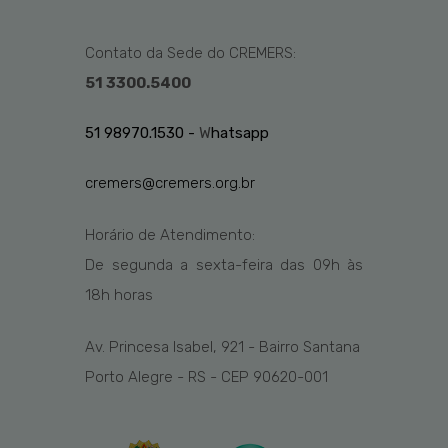
Contato da Sede do CREMERS:
51 3300.5400
51 98970.1530 -
W
hatsapp
cremers@cremers.org.br
Horário de Atendimento:
De segunda a sexta-feira das
09h
às
1
8
h
horas
Av. Princesa Isabel, 921 - Bairro Santana
Porto Alegre - RS - CEP 90620-001