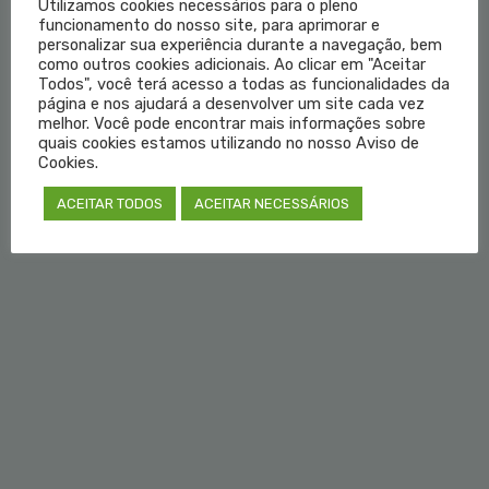
Utilizamos cookies necessários para o pleno
Institucional
funcionamento do nosso site, para aprimorar e
personalizar sua experiência durante a navegação, bem
como outros cookies adicionais. Ao clicar em "Aceitar
Educação Médica
Todos", você terá acesso a todas as funcionalidades da
página e nos ajudará a desenvolver um site cada vez
melhor. Você pode encontrar mais informações sobre
Fale Conosco
quais cookies estamos utilizando no nosso Aviso de
Cookies.
Login do Médico
ACEITAR TODOS
ACEITAR NECESSÁRIOS