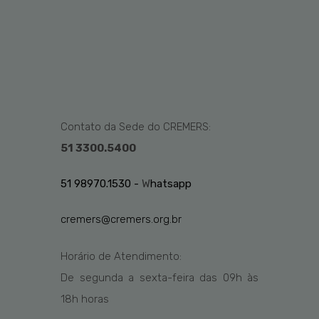
Contato da Sede do CREMERS:
51 3300.5400
51 98970.1530 -
W
hatsapp
cremers@cremers.org.br
Horário de Atendimento:
De segunda a sexta-feira das
09h
às
1
8
h
horas