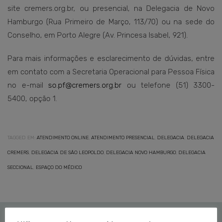
site cremers.org.br, ou presencial, na Delegacia de Novo
Hamburgo (Rua Primeiro de Março, 113/70) ou na sede do
Conselho, em Porto Alegre (Av. Princesa Isabel, 921).
Para mais informações e esclarecimento de dúvidas, entre
em contato com a Secretaria Operacional para Pessoa Física
no e-mail
so.pf@cremers.org.br
ou telefone (51) 3300-
5400, opção 1.
TAGGED EM:
ATENDIMENTO ONLINE
,
ATENDIMENTO PRESENCIAL
,
DELEGACIA
,
DELEGACIA
CREMERS
,
DELEGACIA DE SÃO LEOPOLDO
,
DELEGACIA NOVO HAMBURGO
,
DELEGACIA
SECCIONAL
,
ESPAÇO DO MÉDICO