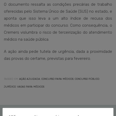
O documento ressalta as condições precárias de trabalho
oferecidas pelo Sistema Único de Saúde (SUS) no estado, e
aponta que isso leva a um alto índice de recusa dos
médicos em participar do concurso. Como consequência, o
Cremers vislumbra o risco de terceirização do atendimento
médico na saúde pública.
A ação ainda pede tutela de urgência, dada a proximidade
das provas do certame, previstas para fevereiro.
TAGGED EM:
AÇÃO AJUIZADA
,
CONCURSO PARA MÉDICOS
,
CONCURSO PÚBLICO
,
JURÍDICO
,
VAGAS PARA MÉDICOS