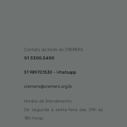
Contato da Sede do CREMERS:
51 3300.5400
51 98970.1530 -
W
hatsapp
cremers@cremers.org.br
Horário de Atendimento:
De segunda a sexta-feira das
09h
às
1
8
h
horas