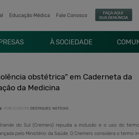
al
Educação Médica
Fale Conosco
PRESAS
À SOCIEDADE
COMUN
iolência obstétrica” em Caderneta da
zação da Medicina
PUBLICADO EM
DESTAQUES
,
NOTÍCIAS
rande do Sul (Cremers) repudia a inclusão e o uso do termo 
lançada pelo Ministério da Saúde. O Cremers considera o termo 