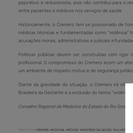
pejorativo e reducionista, pois não contribui para o re
entre pacientes e médicos nos serviços de saúde.
Historicamente, o Cremers tem se posicionado de forma
médicas técnicas e fundamentadas como “violência” tr
acusações morais, administrativas e judiciais infundada
Políticas públicas devem ser construídas com rigor 
profissional. O compromisso do Cremers écom um aten
um ambiente de respeito mútuo e de segurança jurídica
Diante da gravidade da situação, o Cremers irá oficia
Brasileira da Gestante e a exclusão do termo “violênci
Conselho Regional de Medicina do Estado do Rio Grande 
TAGGED EM:
CREMERS
,
MEDICINA
,
MÉDICOS
,
MINISTÉRIO DA SAÚDE
,
MULHER
,
SA