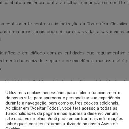
al combate à violência contra a mulher e estimula um conflito in
 contundente contra a criminalização da Obstetrícia. Classific
ansforma profissionais que dedicam suas vidas a salvar vidas 
s.
científico e em diálogo com as entidades que regulamentam o
dimento humanizado, seguro e de excelência, mas isso só é p
.
r o Ministério da Saúde, exigindo a imediata revisão técnica d
a obstétrica” do documento.
Utilizamos cookies necessários para o pleno funcionamento
do nosso site, para aprimorar e personalizar sua experiência
durante a navegação, bem como outros cookies adicionais.
do Sul (Cremers)
Ao clicar em "Aceitar Todos", você terá acesso a todas as
funcionalidades da página e nos ajudará a desenvolver um
site cada vez melhor. Você pode encontrar mais informações
sobre quais cookies estamos utilizando no nosso Aviso de
ÚDE
,
VIOLÊNCIA OBSTÉTRICA
Cookies.