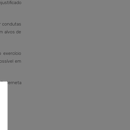
justificado
ar condutas
em alvos de
 exercício
ossível em
a Caderneta