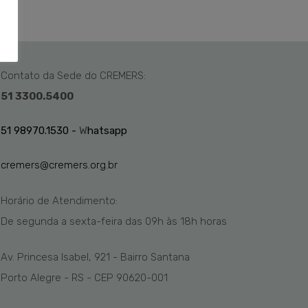
Contato da Sede do CREMERS:
51 3300.5400
51 98970.1530 -
W
hatsapp
cremers@cremers.org.br
Horário de Atendimento:
De segunda a sexta-feira das
09h
às 1
8
h
horas
Av. Princesa Isabel, 921 - Bairro Santana
Porto Alegre - RS - CEP 90620-001