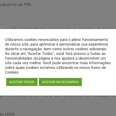
ultura foi de 79%.
e voo Valter Daiello Moreira, que conecta os princípios da aviaçã
Utilizamos cookies necessários para o pleno funcionamento
do nosso site, para aprimorar e personalizar sua experiência
durante a navegação, bem como outros cookies adicionais.
Ao clicar em "Aceitar Todos", você terá acesso a todas as
funcionalidades da página e nos ajudará a desenvolver um
s pessoas se sintam seguras para pedir ajuda, admitir que não
site cada vez melhor. Você pode encontrar mais informações
has no sistema contribuam para o aprendizado que vai tornar o
sobre quais cookies estamos utilizando no nosso Aviso de
Cookies.
der Messager, da Universidade de Ottawa, destaque na revista 
e saúde. Entre os especialistas internacionais, estão Peter 
ACEITAR TODOS
ACEITAR NECESSÁRIOS
ersidade Técnica da Dinamarca; e Colin West, diretor do Progr
rimeiro diretor de Bem-Estar dos funcionários da instituição. As
ção HCPA