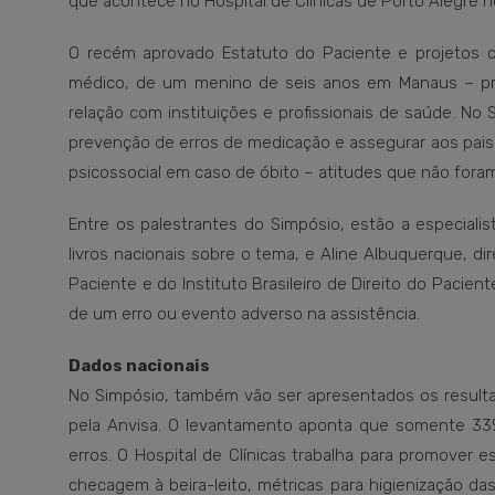
que acontece no Hospital de Clínicas de Porto Alegre n
O recém aprovado Estatuto do Paciente e projetos 
médico, de um menino de seis anos em Manaus – pro
relação com instituições e profissionais de saúde. No 
prevenção de erros de medicação e assegurar aos pais o
psicossocial em caso de óbito – atitudes que não for
Entre os palestrantes do Simpósio, estão a especiali
livros nacionais sobre o tema, e Aline Albuquerque, di
Paciente e do Instituto Brasileiro de Direito do Pacient
de um erro ou evento adverso na assistência.
Dados nacionais
No Simpósio, também vão ser apresentados os resultad
pela Anvisa. O levantamento aponta que somente 33% 
erros. O Hospital de Clínicas trabalha para promover 
checagem à beira-leito, métricas para higienização d