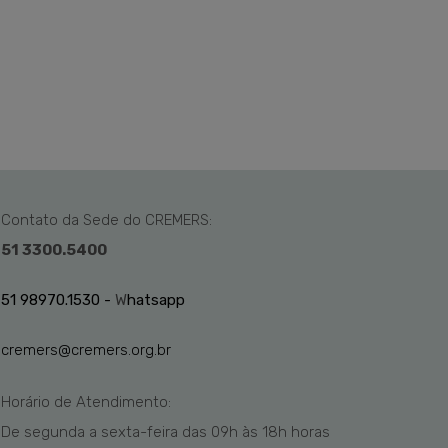
Contato da Sede do CREMERS:
51 3300.5400
51 98970.1530 -
W
hatsapp
cremers@cremers.org.br
Horário de Atendimento:
De segunda a sexta-feira das
09h
às 1
8
h
horas