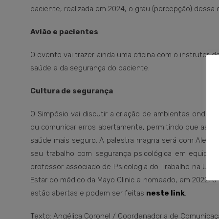
paciente, realizada em 2024, o grau (percepção) dessa c
Avião e pacientes
O evento vai trazer ainda uma oficina com o instrutor d
saúde e da segurança do paciente.
Cultura de segurança
O Simpósio vai discutir a criação de ambientes onde a
ou comunicar erros abertamente, permitindo que as fal
saúde mais seguro. A palestra magna será com Alexan
seu trabalho com segurança psicológica em equipes d
professor associado de Psicologia do Trabalho na Univ
Estar do médico da Mayo Clinic e nomeado, em 2022, o p
estão abertas e podem ser feitas
neste link
.
Texto: Angélica Coronel / Coordenadoria de Comunica