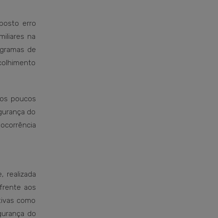
posto erro
iliares na
rogramas de
acolhimento
dos poucos
egurança do
 ocorrência
 realizada
frente aos
ativas como
egurança do