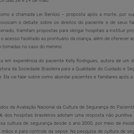
os dias 28 e 29 de maio.
como a chamada Lei Benício – proposta após a morte, por su
vocam o debate sobre os direitos do paciente e de seus fam
Senado, tramitam propostas para obrigar hospitais a instituir p
 acesso facilitado ao prontuário da criança, além de oferecer 
am tomadas no caso do menino.
sta em experiência do paciente Kelly Rodrigues, autora de um 
retora da Sociedade Brasileira para a Qualidade do Cuidado e S
e. Ela vai falar sobre como abordar pacientes e familiares após a
os da Avaliação Nacional da Cultura de Segurança do Paciente,
dos hospitais brasileiros adotam uma resposta não punitiva 
essa cultura de segurança desde o ano 2000, por meio de inici
as mãos e para controle da sepse. Na pesquisa de cultura de s