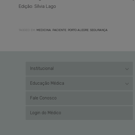
Edição: Sílvia Lago
TAGGED EM:
MEDICINA
,
PACIENTE
,
PORTO ALEGRE
,
SEGURANÇA
Institucional
Educação Médica
Fale Conosco
Login do Médico