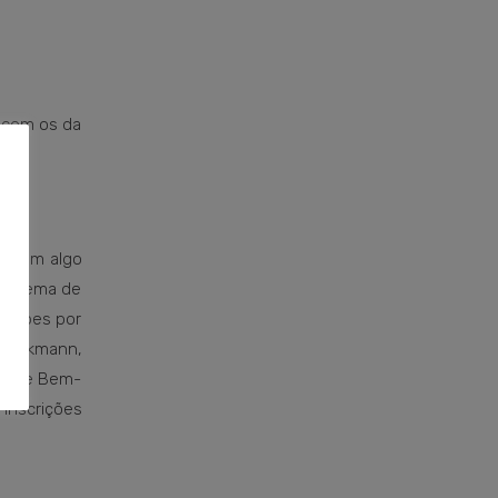
o com os da
 sabem algo
 sistema de
Forbes por
Dieckmann,
ama de Bem-
 inscrições